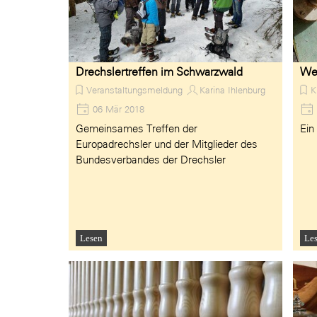
Drechslertreffen im Schwarzwald
Wei
Veranstaltungsmeldung
Karina Ihlenburg
K
06 Mär 2018
Gemeinsames Treffen der
Ein
Europadrechsler und der Mitglieder des
Bundesverbandes der Drechsler
Lesen
Le