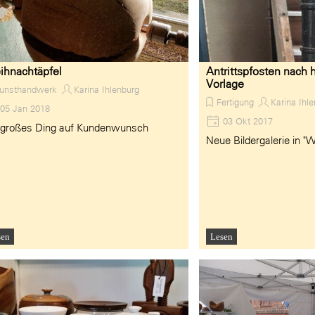
hnachtäpfel
Antrittspfosten nach h
Vorlage
unsthandwerk
Karina Ihlenburg
Fertigung
Karina Ihl
05 Jan 2018
03 Okt 2017
 großes Ding auf Kundenwunsch
Neue Bildergalerie in "W
sen
Lesen