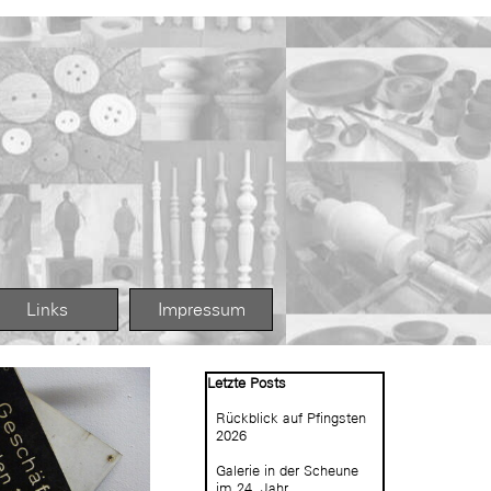
Links
Impressum
Block überspringen Letzte Posts
Letzte Posts
Rückblick auf Pfingsten
2026
Galerie in der Scheune
im 24. Jahr