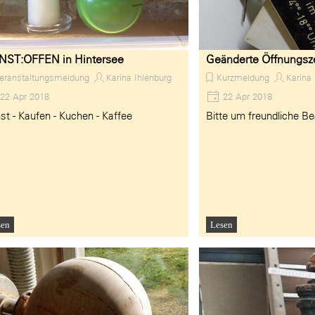
NST:OFFEN in Hintersee
Geänderte Öffnungsz
eranstaltungsmeldung
Karina Ihlenburg
Kurzmeldung
Karina 
22 Apr 2018
22 Apr 2018
st - Kaufen - Kuchen - Kaffee
Bitte um freundliche B
sen
Lesen