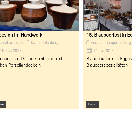
design im Handwerk
15. Blaubeerfest in E
unsthandwerk
Karina Ihlenburg
Veranstaltungsmeldung
19 Sep 2017
14 Jul 2017
dgedrehte Dosen kombiniert mit
Blaubeeralarm in Eggesi
iken Porzellandeckeln
Blaubeerspezialitäten
sen
Lesen