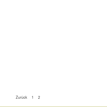
Zurück
Gehen Sie zu Seite:
1
Aktuelle Seite:
2