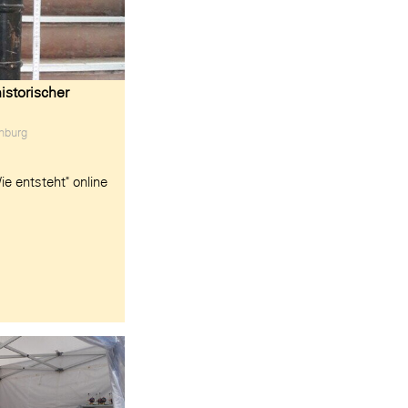
istorischer
enburg
ie entsteht" online