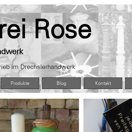
rei Rose
ndwerk
trieb im Drechslerhandwerk
Menü überspringen
Produkte
▼
▼
Blog
Kontakt