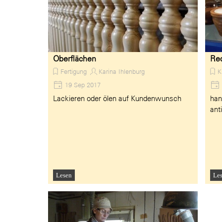
Oberflächen
Re
Fertigung
Karina Ihlenburg
K
19 Sep 2017
Lackieren oder ölen auf Kundenwunsch
han
ant
Lesen
Le