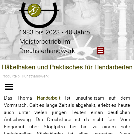
Direkt zum Seiteninhalt
1983 bis 2023 - 40 Jahre
Meisterbetrieb im
Menü überspringen
Drechslerhandwerk
Häkelhaken und Praktisches für Handarbeiten
Produkte
>
Kunsthandwerk
Menü überspringen
Das Thema
Handarbeit
ist unaufhaltsam auf dem
Vormarsch. Galt es lange Zeit als abgehakt, erlebt es heute
auch unter vielen jungen Leuten einen deutlichen
Aufschwung. Die Drechslerei ist da nicht fern. Vom
Fingerhut über Stopfpilze bis hin zu einem sehr
funktionellen Stickständer ist alles vertreten. Auch