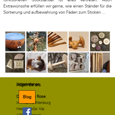
Extrawünsche erfüllen wir gerne, wie einen Ständer für die
Sortierung und aufbewahrung von Fäden zum Sticken ...
Unternehmen
Folgen Sie uns
Drechslerei Rose
Blog
Inh. Karina Ihlenburg
Heidestraße 10a
17367 Eggesin