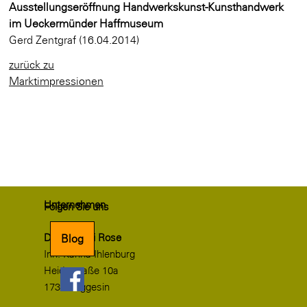
Ausstellungseröffnung Handwerkskunst-Kunsthandwerk
im Ueckermünder Haffmuseum
Gerd Zentgraf (16.04.2014)
zurück zu
Marktimpressionen
Unternehmen
Folgen Sie uns
Drechslerei Rose
Blog
Inh. Karina Ihlenburg
Heidestraße 10a
17367 Eggesin